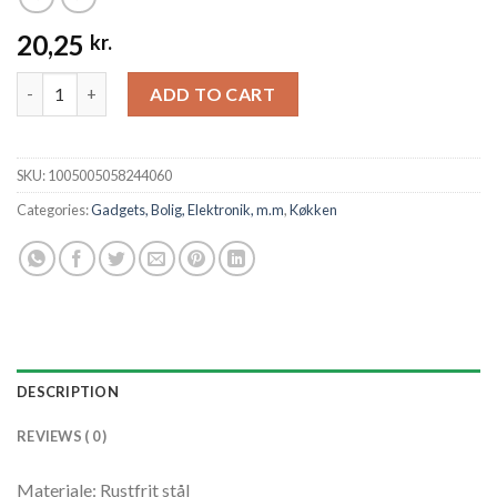
20,25
kr.
3 trin Type Hurtig slibeværktøj Knivsliber Håndholdt multifun
ADD TO CART
SKU:
1005005058244060
Categories:
Gadgets, Bolig, Elektronik, m.m
,
Køkken
DESCRIPTION
REVIEWS ( 0 )
Materiale: Rustfrit stål