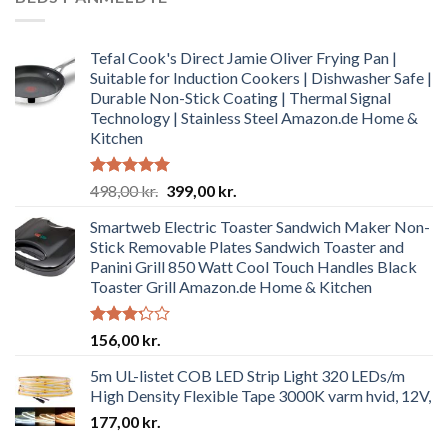
Tefal Cook's Direct Jamie Oliver Frying Pan |
Suitable for Induction Cookers | Dishwasher Safe |
Durable Non-Stick Coating | Thermal Signal
Technology | Stainless Steel Amazon.de Home &
Kitchen
Rated
4.92
Original
Current
498,00
kr.
399,00
kr.
out of 5
price
price
Smartweb Electric Toaster Sandwich Maker Non-
was:
is:
Stick Removable Plates Sandwich Toaster and
498,00 kr..
399,00 kr..
Panini Grill 850 Watt Cool Touch Handles Black
Toaster Grill Amazon.de Home & Kitchen
Rated
156,00
kr.
3.19
out of
5m UL-listet COB LED Strip Light 320 LEDs/m
5
High Density Flexible Tape 3000K varm hvid, 12V,
177,00
kr.