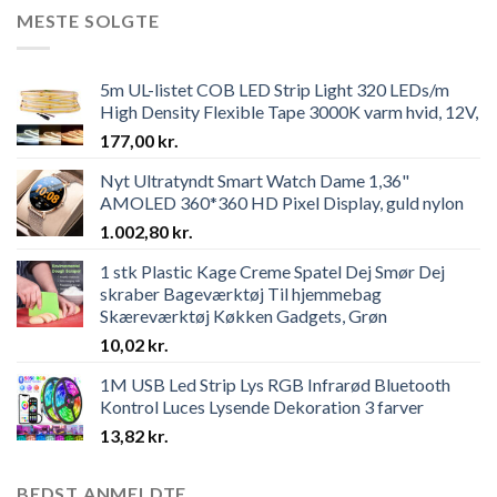
MESTE SOLGTE
5m UL-listet COB LED Strip Light 320 LEDs/m
High Density Flexible Tape 3000K varm hvid, 12V,
177,00
kr.
Nyt Ultratyndt Smart Watch Dame 1,36"
AMOLED 360*360 HD Pixel Display, guld nylon
1.002,80
kr.
1 stk Plastic Kage Creme Spatel Dej Smør Dej
skraber Bageværktøj Til hjemmebag
Skæreværktøj Køkken Gadgets, Grøn
10,02
kr.
1M USB Led Strip Lys RGB Infrarød Bluetooth
Kontrol Luces Lysende Dekoration 3 farver
13,82
kr.
BEDST ANMELDTE