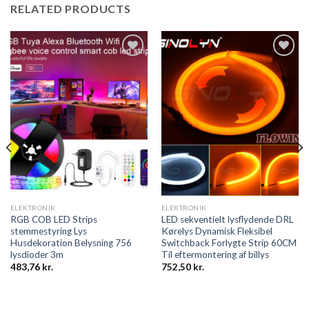
RELATED PRODUCTS
Add to
Add to
wishlist
wishlist
ELEKTRONIK
ELEKTRONIK
RGB COB LED Strips
LED sekventielt lysflydende DRL
stemmestyring Lys
Kørelys Dynamisk Fleksibel
Husdekoration Belysning 756
Switchback Forlygte Strip 60CM
lysdioder 3m
Til eftermontering af billys
483,76
kr.
752,50
kr.