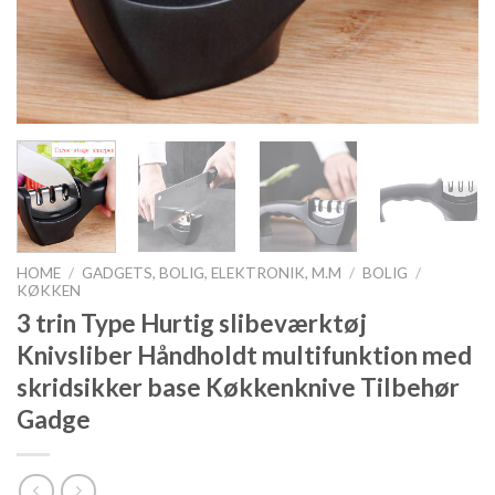
HOME
/
GADGETS, BOLIG, ELEKTRONIK, M.M
/
BOLIG
/
KØKKEN
3 trin Type Hurtig slibeværktøj
Knivsliber Håndholdt multifunktion med
skridsikker base Køkkenknive Tilbehør
Gadge