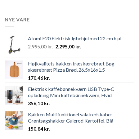
NYE VARE
Atomi E20 Elektrisk løbehjul med 22 cm hjul
Original
Current
2.995,00
kr.
2.295,00
kr.
price
price
was:
is:
Højkvalitets køkken træskærebræt Bøg
2.995,00 kr..
2.295,00 kr..
skærebræt Pizza Brød, 26.5x16x1.5
170,46
kr.
Elektrisk kaffebønnekværn USB Type-C
opladning Mini kaffebønnekværn, Hvid
356,10
kr.
Køkken Multifunktionel salatredskaber
Grøntsagshakker Gulerod Kartoffel, Blå
150,84
kr.