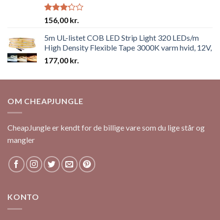
Rated
156,00
kr.
3.19
out of
5m UL-listet COB LED Strip Light 320 LEDs/m
5
High Density Flexible Tape 3000K varm hvid, 12V,
177,00
kr.
OM CHEAPJUNGLE
CheapJungle er kendt for de billige vare som du lige står og
mangler
KONTO