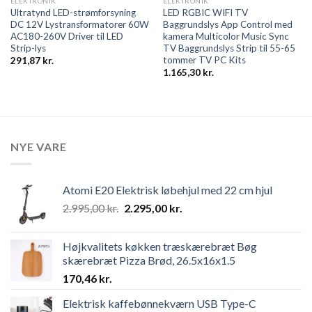
ELEKTRONIK
ELEKTRONIK
Ultratynd LED-strømforsyning
LED RGBIC WIFI TV
DC 12V Lystransformatorer 60W
Baggrundslys App Control med
AC180-260V Driver til LED
kamera Multicolor Music Sync
Strip-lys
TV Baggrundslys Strip til 55-65
tommer TV PC Kits
291,87
kr.
1.165,30
kr.
NYE VARE
Atomi E20 Elektrisk løbehjul med 22 cm hjul
Original
Current
2.995,00
kr.
2.295,00
kr.
price
price
was:
is:
Højkvalitets køkken træskærebræt Bøg
2.995,00 kr..
2.295,00 kr..
skærebræt Pizza Brød, 26.5x16x1.5
170,46
kr.
Elektrisk kaffebønnekværn USB Type-C