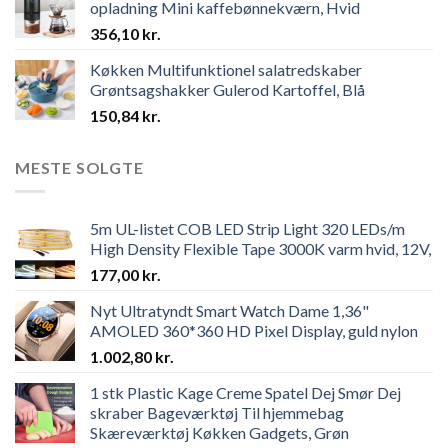
opladning Mini kaffebønnekværn, Hvid
356,10
kr.
Køkken Multifunktionel salatredskaber
Grøntsagshakker Gulerod Kartoffel, Blå
150,84
kr.
MESTE SOLGTE
5m UL-listet COB LED Strip Light 320 LEDs/m
High Density Flexible Tape 3000K varm hvid, 12V,
177,00
kr.
Nyt Ultratyndt Smart Watch Dame 1,36"
AMOLED 360*360 HD Pixel Display, guld nylon
1.002,80
kr.
1 stk Plastic Kage Creme Spatel Dej Smør Dej
skraber Bageværktøj Til hjemmebag
Skæreværktøj Køkken Gadgets, Grøn