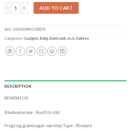
Køkken Multifunktionel salatredskaber Grøntsagshakker Gulero
ADD TO CART
SKU:
1005004841238870
Categories:
Gadgets, Bolig, Elektronik, m.m
,
Køkken
DESCRIPTION
REVIEWS ( 0 )
Bladmateriale
:
Rustfrit stål
Frugt og grøntsager værktøj Type
:
Rivejern