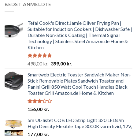
BEDST ANMELDTE
Tefal Cook's Direct Jamie Oliver Frying Pan |
Suitable for Induction Cookers | Dishwasher Safe |
Durable Non-Stick Coating | Thermal Signal
Technology | Stainless Steel Amazon.de Home &
Kitchen
Rated
4.92
Original
Current
498,00
kr.
399,00
kr.
out of 5
price
price
Smartweb Electric Toaster Sandwich Maker Non-
was:
is:
Stick Removable Plates Sandwich Toaster and
498,00 kr..
399,00 kr..
Panini Grill 850 Watt Cool Touch Handles Black
Toaster Grill Amazon.de Home & Kitchen
Rated
156,00
kr.
3.19
out of
5m UL-listet COB LED Strip Light 320 LEDs/m
5
High Density Flexible Tape 3000K varm hvid, 12V,
177,00
kr.