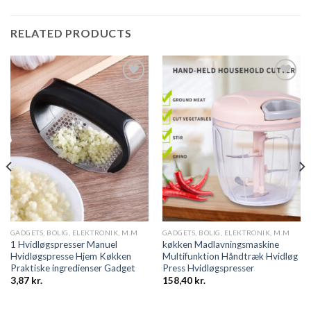
RELATED PRODUCTS
Add to
Add to
wishlist
wishlist
GADGETS, BOLIG, ELEKTRONIK, M.M
GADGETS, BOLIG, ELEKTRONIK, M.M
1 Hvidløgspresser Manuel
køkken Madlavningsmaskine
Hvidløgspresse Hjem Køkken
Multifunktion Håndtræk Hvidløg
Praktiske ingredienser Gadget
Press Hvidløgspresser
3,87
kr.
158,40
kr.