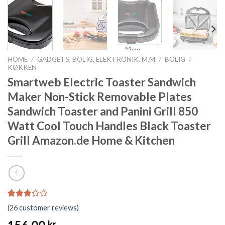
HOME
/
GADGETS, BOLIG, ELEKTRONIK, M.M
/
BOLIG
/
KØKKEN
Smartweb Electric Toaster Sandwich
Maker Non-Stick Removable Plates
Sandwich Toaster and Panini Grill 850
Watt Cool Touch Handles Black Toaster
Grill Amazon.de Home & Kitchen
Rated
26
(
26
customer reviews)
3.19
out of
kr.