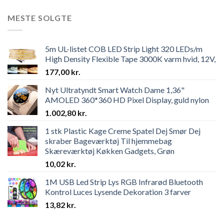
MESTE SOLGTE
5m UL-listet COB LED Strip Light 320 LEDs/m
High Density Flexible Tape 3000K varm hvid, 12V,
177,00
kr.
Nyt Ultratyndt Smart Watch Dame 1,36"
AMOLED 360*360 HD Pixel Display, guld nylon
1.002,80
kr.
1 stk Plastic Kage Creme Spatel Dej Smør Dej
skraber Bageværktøj Til hjemmebag
Skæreværktøj Køkken Gadgets, Grøn
10,02
kr.
1M USB Led Strip Lys RGB Infrarød Bluetooth
Kontrol Luces Lysende Dekoration 3 farver
13,82
kr.