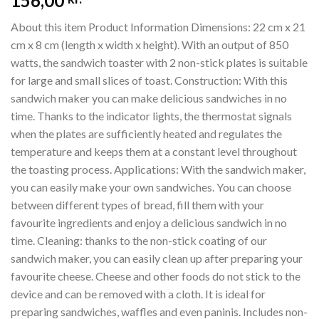
156,00
5
based
About this item Product Information Dimensions: 22 cm x 21
on
customer
cm x 8 cm (length x width x height). With an output of 850
ratings
watts, the sandwich toaster with 2 non-stick plates is suitable
for large and small slices of toast. Construction: With this
sandwich maker you can make delicious sandwiches in no
time. Thanks to the indicator lights, the thermostat signals
when the plates are sufficiently heated and regulates the
temperature and keeps them at a constant level throughout
the toasting process. Applications: With the sandwich maker,
you can easily make your own sandwiches. You can choose
between different types of bread, fill them with your
favourite ingredients and enjoy a delicious sandwich in no
time. Cleaning: thanks to the non-stick coating of our
sandwich maker, you can easily clean up after preparing your
favourite cheese. Cheese and other foods do not stick to the
device and can be removed with a cloth. It is ideal for
preparing sandwiches, waffles and even paninis. Includes non-