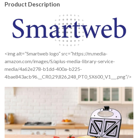
Product Description
<img alt=”Smartweb logo” src=”https://m.media-
amazon.com/images/S/aplus-media-library-service-
media/4a62e278-b1dd-400a-b225-
4bae843acb96.__CR0,29,826,248_PT0_SX600_V1___.png”/>