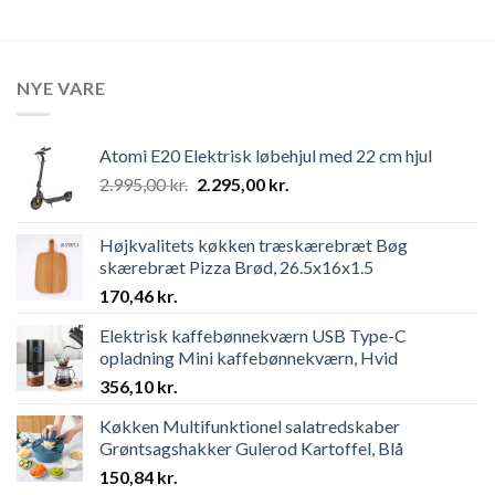
NYE VARE
Atomi E20 Elektrisk løbehjul med 22 cm hjul
Original
Current
2.995,00
kr.
2.295,00
kr.
price
price
was:
is:
Højkvalitets køkken træskærebræt Bøg
2.995,00 kr..
2.295,00 kr..
skærebræt Pizza Brød, 26.5x16x1.5
170,46
kr.
Elektrisk kaffebønnekværn USB Type-C
opladning Mini kaffebønnekværn, Hvid
356,10
kr.
Køkken Multifunktionel salatredskaber
Grøntsagshakker Gulerod Kartoffel, Blå
150,84
kr.