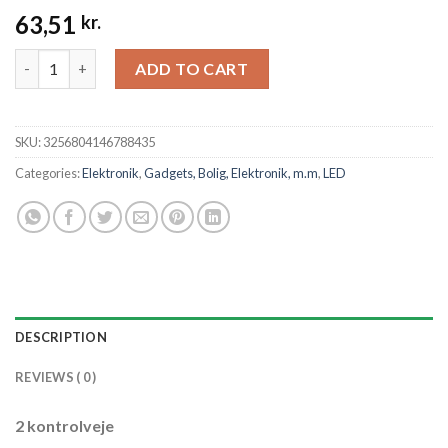
63,51
kr.
Wifi LED Strip Lights Music Sync RGB 5050 LED Tape Alexa Smar
ADD TO CART
SKU:
3256804146788435
Categories:
Elektronik
,
Gadgets, Bolig, Elektronik, m.m
,
LED
DESCRIPTION
REVIEWS ( 0 )
2 kontrolveje