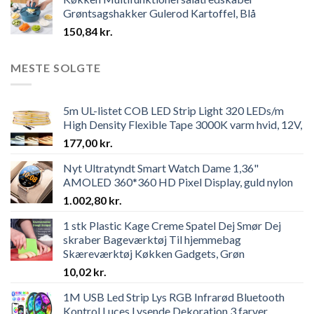
Grøntsagshakker Gulerod Kartoffel, Blå
150,84
kr.
MESTE SOLGTE
5m UL-listet COB LED Strip Light 320 LEDs/m
High Density Flexible Tape 3000K varm hvid, 12V,
177,00
kr.
Nyt Ultratyndt Smart Watch Dame 1,36"
AMOLED 360*360 HD Pixel Display, guld nylon
1.002,80
kr.
1 stk Plastic Kage Creme Spatel Dej Smør Dej
skraber Bageværktøj Til hjemmebag
Skæreværktøj Køkken Gadgets, Grøn
10,02
kr.
1M USB Led Strip Lys RGB Infrarød Bluetooth
Kontrol Luces Lysende Dekoration 3 farver