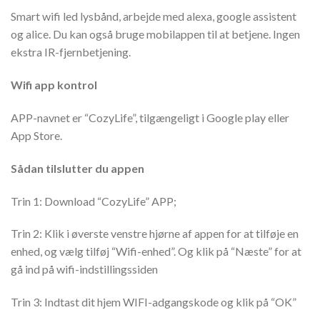
Smart wifi led lysbånd, arbejde med alexa, google assistent
og alice. Du kan også bruge mobilappen til at betjene. Ingen
ekstra IR-fjernbetjening.
Wifi app kontrol
APP-navnet er “CozyLife”, tilgængeligt i Google play eller
App Store.
Sådan tilslutter du appen
Trin 1: Download “CozyLife” APP;
Trin 2: Klik i øverste venstre hjørne af appen for at tilføje en
enhed, og vælg tilføj “Wifi-enhed”. Og klik på “Næste” for at
gå ind på wifi-indstillingssiden
Trin 3: Indtast dit hjem WIFI-adgangskode og klik på “OK”