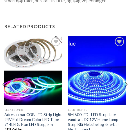
smarthøjttaler, du skal tilslutte, og følg vejledningen.
RELATED PRODUCTS
Add to
Add to
wishlist
wishlist
ELEKTRONIK
ELEKTRONIK
Adresserbar COB LED Strip Light
5M 600LEDs LED Strip Ikke
24V Full Dream Color LED Tape
vandtæt DC12V Home Lamp
714LEDs Kun LED Strip, 5m
Strip Blå Fleksibel og skærbar
blød lampestang
458,06
kr.