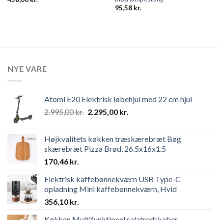
95,58
kr.
NYE VARE
Atomi E20 Elektrisk løbehjul med 22 cm hjul
Original
Current
2.995,00
kr.
2.295,00
kr.
price
price
was:
is:
Højkvalitets køkken træskærebræt Bøg
2.995,00 kr..
2.295,00 kr..
skærebræt Pizza Brød, 26.5x16x1.5
170,46
kr.
Elektrisk kaffebønnekværn USB Type-C
opladning Mini kaffebønnekværn, Hvid
356,10
kr.
Køkken Multifunktionel salatredskaber